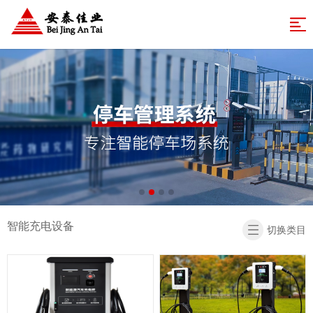
网
站
业
务
成
导
体
功
解
航
系
案
决
新
例
方
闻
关
案
中
于
联
心
安
系
返
智能充电设备
切换类目
泰
我
回
们
首
页