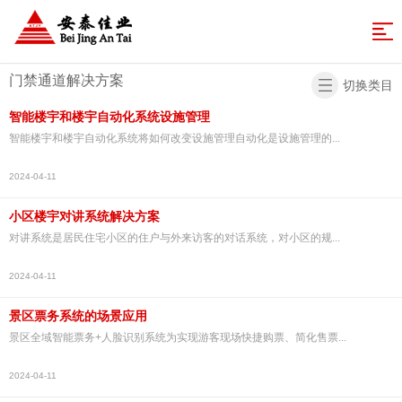
网
站
业
门禁通道解决方案
切换类目
务
成
导
智能楼宇和楼宇自动化系统设施管理
体
功
解
智能楼宇和楼宇自动化系统将如何改变设施管理自动化是设施管理的...
航
系
案
决
新
2024-04-11
例
方
闻
关
小区楼宇对讲系统解决方案
对讲系统是居民住宅小区的住户与外来访客的对话系统，对小区的规...
案
中
于
联
2024-04-11
心
安
系
返
景区票务系统的场景应用
泰
我
回
景区全域智能票务+人脸识别系统为实现游客现场快捷购票、简化售票...
们
首
2024-04-11
页