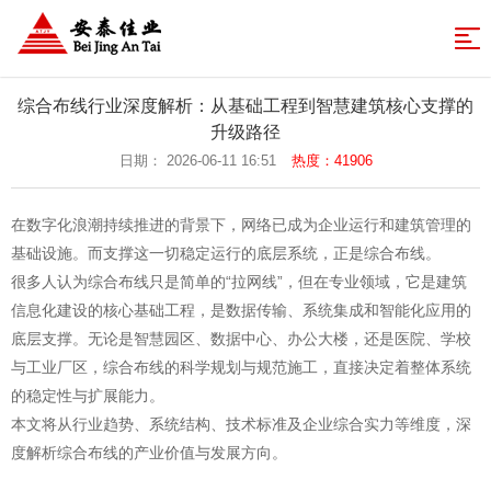
网
站
业
综合布线行业深度解析：从基础工程到智慧建筑核心支撑的
务
成
升级路径
导
日期： 2026-06-11 16:51
热度：41906
体
功
解
航
系
案
决
新
在数字化浪潮持续推进的背景下，网络已成为企业运行和建筑管理的
基础设施。而支撑这一切稳定运行的底层系统，正是综合布线。
例
方
闻
关
很多人认为综合布线只是简单的“拉网线”，但在专业领域，它是建筑
案
中
于
联
信息化建设的核心基础工程，是数据传输、系统集成和智能化应用的
底层支撑。无论是智慧园区、数据中心、办公大楼，还是医院、学校
心
安
系
返
与工业厂区，综合布线的科学规划与规范施工，直接决定着整体系统
泰
我
回
的稳定性与扩展能力。
本文将从行业趋势、系统结构、技术标准及企业综合实力等维度，深
们
首
度解析
综合布线
的产业价值与发展方向。
页