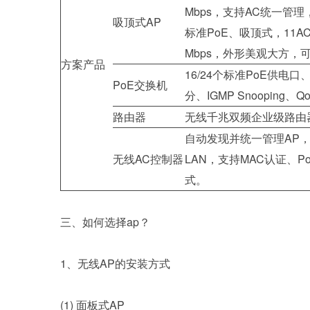
Mbps，支持AC统一管
吸顶式AP
标准PoE、吸顶式，11A
Mbps，外形美观大方，
方案产品
16/24个标准PoE供电
PoE交换机
分、IGMP Snooping、
路由器
无线千兆双频企业级路由
自动发现并统一管理AP，可
无线AC控制器
LAN，支持MAC认证、P
式。
三、如何选择ap？
1、无线AP的安装方式
(1) 面板式AP