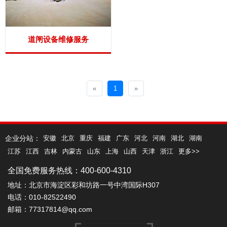
道闸设备维修服务
«
1
»
企业分站：
安徽
北京
重庆
福建
广东
河北
河南
湖北
湖南
江苏
江西
吉林
内蒙古
山东
上海
山西
天津
浙江
更多>>
全国免费服务热线：400-600-4310
地址：北京市海淀区彩和坊路一号中湾国际H307
电话：010-82522490
邮箱：77317814@qq.com