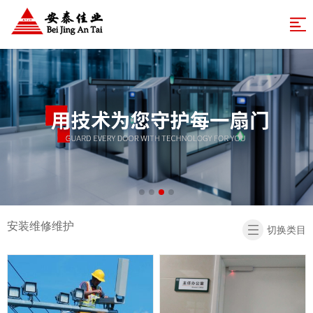
网
站
业
务
成
导
体
功
解
航
系
案
决
新
例
方
闻
关
案
中
于
联
心
安
系
返
安装维修维护
切换类目
泰
我
回
们
首
页