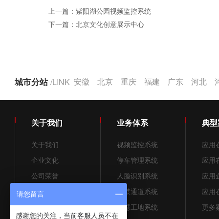
上一篇：紫阳湖公园视频监控系统
下一篇：北京文化创意展示中心
城市分站
/LINK
安徽
北京
重庆
福建
广东
河北
关于我们
业务体系
典型
关于我们
视频监控系统
应用
企业文化
停车管理系统
应用
公司荣誉
人脸识别系统
应用
招贤纳士
门禁通道系统
应用
请您留言
售后服务
智慧工地系统
更多案
感谢您的关注，当前客服人员不在