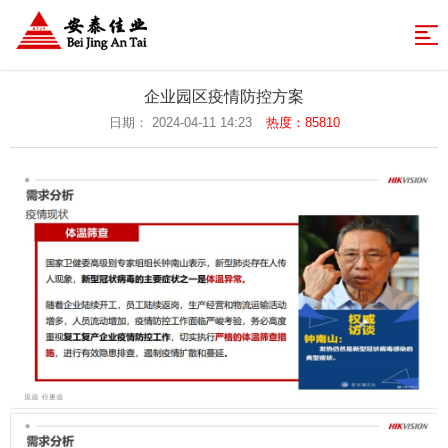
网
站
业
企业园区疫情防控方案
务
成
日期： 2024-04-11 14:23
热度：85810
导
体
功
解
航
系
案
决
新
例
方
闻
关
案
中
于
联
心
安
系
返
泰
我
回
们
首
页